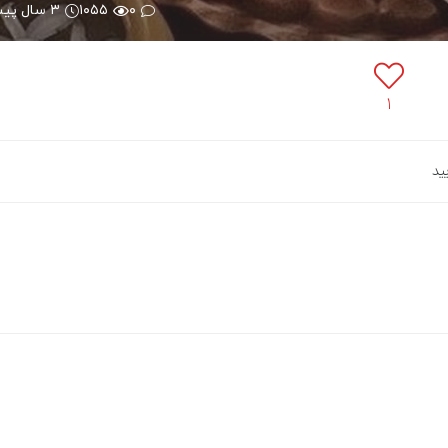
۰
۱۰۵۵
۳ سال پیش
۱
یید