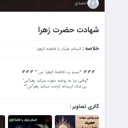
احمدی
شهادت حضرت زهرا
خلاصه :
السلام علیک یا فاطمه الزهرا
.
🍂🍂🍂 *بسم رب فاطمة الزهرا `س`* 🍂🍂🍂
*وقتی مرا به روضه دعوت میکند زهرا"س"
بی شک کریمانه کرامت میکند زهرا"س"*
گالری تصاویر :