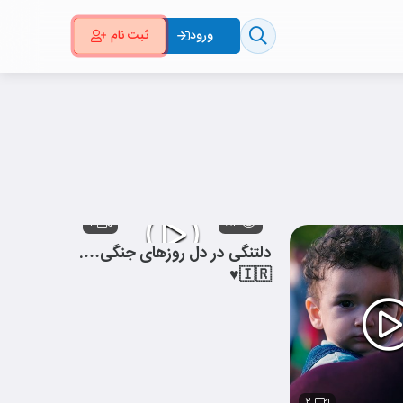
ثبت نام
ورود
۱
۸۴
دلتنگی در دل روزهای جنگی….
🇮🇷♥️