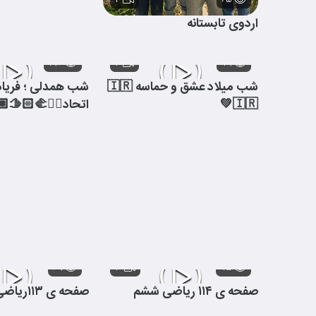
۲
۶۵
اردوی تابستانه
۱۹۶
۲
۷۹
شب میلاد عشق و حماسه 🇮🇷
شب همدلی ؛ فریاد 
💚🇮🇷
اتحاد✊🏻🫱🏻‍🫲🏽
۶۹
۳
۷۵
صفحه ی ۱۱۴ ریاضی ششم
صفحه ی ۱۱۳ریاضی ششم