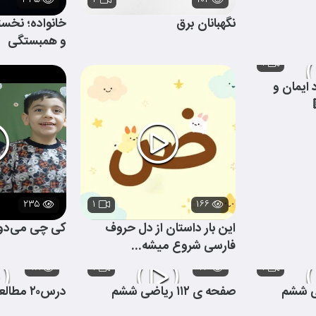
۳۳۵
۲
۱۰۴
نگهبانان برق
خانواده؛ نخس
و همبستگی
۱
ایمان و
۲۳۵
۱
۱۶۶
این بار داستان از دل حروف
کی چی می‌دون
فارسی شروع میشه...
۷۸
۱
۷۳
۱
صفحه ی ۱۱۲ ریاضی ششم
درس۲۰ مطالعات ششم