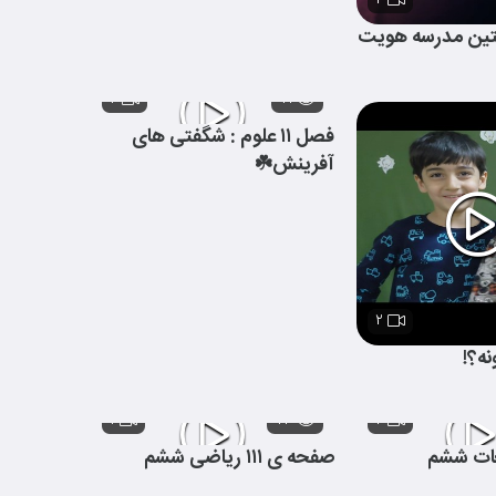
۲
تین مدرسه هویت
۲
۷۱
فصل ۱۱ علوم : شگفتی های
آفرینش☘️
۲
ه؟!
۱
۷۳
۲
صفحه ی ۱۱۱ ریاضی ششم