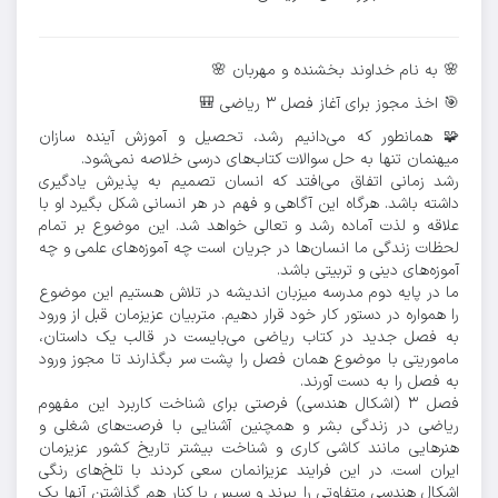
🌸 به نام خداوند بخشنده و مهربان 🌸
🎯 اخذ مجوز برای آغاز فصل ۳ ریاضی 🎒
🧩 همانطور که می‌دانیم رشد، تحصیل و آموزش آینده سازان
میهنمان تنها به حل سوالات کتاب‌های درسی خلاصه نمی‌شود.
رشد زمانی اتفاق می‌افتد که انسان تصمیم به پذیرش یادگیری
داشته باشد. هرگاه این آگاهی و فهم در هر انسانی شکل بگیرد او با
علاقه و لذت آماده رشد و تعالی خواهد شد. این موضوع بر تمام
لحظات زندگی ما انسان‌ها در جریان است چه آموزه‌های علمی و چه
آموزه‌های دینی و تربیتی باشد.
ما در پایه دوم مدرسه میزبان اندیشه در تلاش هستیم این موضوع
را همواره در دستور کار خود قرار دهیم. متربیان عزیزمان قبل از ورود
به فصل جدید در کتاب ریاضی می‌بایست در قالب یک داستان،
ماموریتی با موضوع همان فصل را پشت سر بگذارند تا مجوز ورود
به فصل را به دست آورند.
فصل ۳ (اشکال هندسی) فرصتی برای شناخت کاربرد این مفهوم
ریاضی در زندگی بشر و همچنین آشنایی با فرصت‌های شغلی و
هنرهایی مانند کاشی کاری و شناخت بیشتر تاریخ کشور عزیزمان
ایران است. در این فرایند عزیزانمان سعی کردند با تلخ‌های رنگی
اشکال هندسی متفاوتی را ببرند و سپس با کنار هم گذاشتن آنها یک