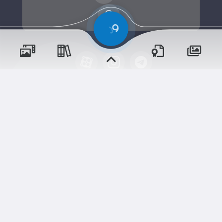
پسران
حقوق مؤلف و نشر برای پیش‌دبستان و دبستان۱ میزان
دختران
البرز(پسرانه) محفوظ است.
برداشت و استفاده از کلیه مطالب این سایت با ذکر منبع و
آدرس صفحه مجاز می‌باشد.
سامانهٔ جامع
ابری‌
شم
قدرت یافته از
رویدادها
آموزش‌ها
و مناسبت‌ها
و مقالات
نسخه اندروید
نسخه ios
دوره‌ها
اخبار مدرسه
وبرنامه ها