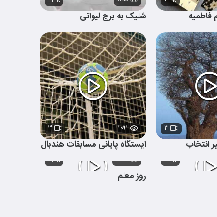
۱
۸۷۵
۱
 فاطمیه
شلیک به برج لیوانی
۳
۱۰۹۱
۳
ر انتخاب
ایستگاه پایانی مسابقات هندبال
۱
۱۶۱۳
۱
روز معلم