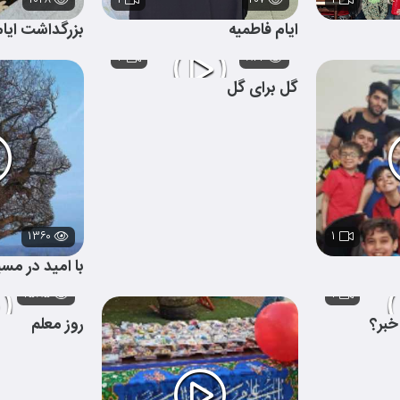
۱۰۴۸
۱
۲۰۷
۱
ایام فاطمیه
بزرگداشت ایام
۲
۸۴۴
گل برای گل
۱۳۶۰
۱
با امید در مسی
۱۵۸۵
۱
خبر؟
روز معلم