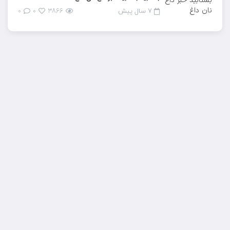
۰
۰
۳۸۶۶
۷ سال پیش