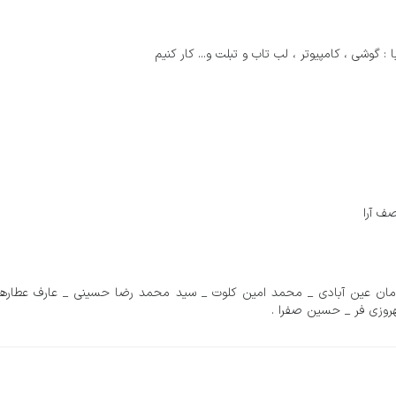
 گوشی ، کامپیوتر ، لب تاب و تبلت و... کار کنیم
ف آرا
امان عین آبادی _ محمد امین کلوت _ سید محمد رضا حسینی _ عارف عطاره
روزی فر _ حسین صفرا .