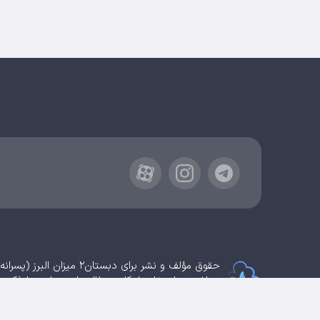
حقوق مؤلف و نشر برای دبستان۲ میزان البرز (پسرانه) محفوظ است.
برداشت و استفاده از کلیه مطالب این سایت با ذکر 
سامانهٔ جامع
ابری‌
شم
قدرت یافته از