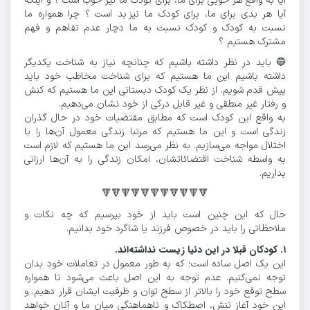
آیا به واقع هر خوبی برای ما، برای کودک ما نیز خوب است ؟ و اینکه
آیا هر بدی برای ما، برای کودک ما نیز بد است ؟ چرا همواره ما
نسبت به کودک و کودک نسبت به ما دچار عدم تفاهم و فهم
مشترک هستیم ؟
🔵 باید در نظر داشته باشیم که چنانچه نیاز به شناخت یکدیگر
داشته باشیم این ما هستیم که برای شناخت مخاطب خود باید
پیش قدم شویم. از نظر یک کودک دبستانی این ما هستیم که کنش
و رفتار غیر منطقی و غیر قابل درکی از خود نشان می‌دهیم.
به واقع این کودک است که مطابق مقتضیات خود در حال گذران
زندگی است و این ما هستیم که مرتبا زندگی معمول آن‌ها را با
اختلال مواجه می‌سازیم. به نظر می‌رسد این ما هستیم که لازم است
به واسطه شناخت اقتضائاتشان، امکان زندگی را به آن‌ها ارزانی
بداریم.
🔻🔻🔻🔻🔻🔻🔻🔻🔻🔻🔻
حال که این چنین است باید از خود بپرسیم که چه نکات و
ملاحظاتی را باید در خصوص فرزند یا شاگرد خود بدانیم.
۱. کودکان قبلا در این دنیا زیست نداشته‌اند.
این یک اصل ساده است؛ که به طور معمول در تعاملات خود بدان
توجه نمی‌کنیم. عدم توجه به این اصل باعث می‌شود تا همواره
سطح توقع خود را بالاتر از سطح توان و ظرفیت ایشان قرار دهیم. و
این خود آغاز تنش، اصطکاک و ناهماهنگی میان ما و آنان خواهد