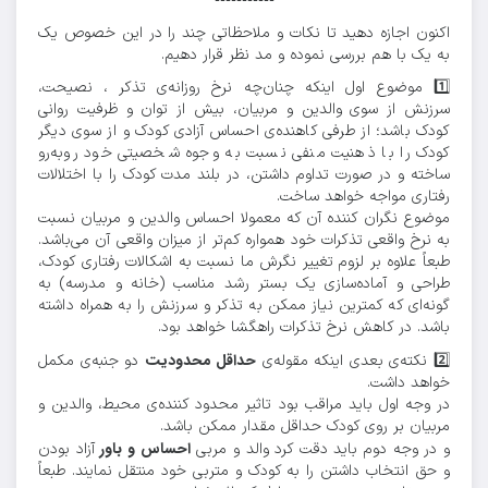
▫️▪️▫️▪️▫️▪️▫️▪️▫️▪️▫️
اکنون اجازه دهید تا نکات و ملاحظاتی چند را در این خصوص یک
به یک با هم بررسی نموده و مد نظر قرار دهیم.
1️⃣ ️موضوع اول اینکه چنان‌چه نرخ روزانه‌ی تذکر ، نصیحت،
سرزنش از سوی والدین و مربیان، بیش از توان و ظرفیت روانی
کودک باشد؛ از طرفی کاهنده‌ی احساس آزادی کودک و از سوی دیگر
کودک را با ذهنیت منفی نسبت به وجوه شخصیتی خود روبه‌رو
ساخته و در صورت تداوم داشتن، در بلند مدت کودک را با اختلالات
رفتاری مواجه خواهد ساخت.
موضوع نگران کننده آن که معمولا احساس والدین و مربیان نسبت
به نرخ واقعی تذکرات خود همواره کم‌تر از میزان واقعی آن می‌باشد.
طبعاً علاوه بر لزوم تغییر نگرش ما نسبت به اشکالات رفتاری کودک،
طراحی و آماده‌سازی یک بستر رشد مناسب (خانه و مدرسه) به
گونه‌ای که کمترین نیاز ممکن به تذکر و سرزنش را به همراه داشته
باشد. در کاهش نرخ تذکرات راهگشا خواهد بود.
حداقل محدودیت
2️⃣ ️نکته‌ی بعدی اینکه مقوله‌ی
دو جنبه‌ی مکمل
خواهد داشت.
در وجه اول باید مراقب بود تاثیر محدود کننده‌ی محیط، والدین و
مربیان بر روی کودک حداقل مقدار ممکن باشد.
احساس و باور
و در وجه دوم باید دقت کرد والد و مربی
آزاد بودن
و حق انتخاب داشتن را به کودک و متربی خود منتقل نمایند. طبعاً