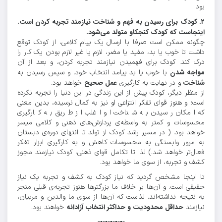
بود.
۲. کودک برای رسیدن به فهم و شناخت نیازمند تجربه کردن است.
اینجاست که کودک کنجکاو متولد می‌شود.
چگونه ممکن است صرفا با ارسال یک پیام کلامی، از کودک توقع
داشت تا خوب یا بد، مفید یا مضر، لازم یا غیر لازم بودن یک کار را
درک کند. کودک برای فهمیدن نیازمند تجربه کردن، و بعد از آن
مواجه شدن
با خوب یا بد پیامد انتخاب خود، و سپس رسیدن به
شناخت
عمل صحیح
و در نهایت به کارگیری
خواهد بود.
از منظر دیگر، کودک پیش از این زندگی در این دنیا را تجربه نکرده
است؛ و هنوز قوای تفکر انتزاعی او نیز به کمال نرسیده، بدین معنی
که امکان رسیدن به شناخت او اغلب از طریق به کارگیری
محسوسات و کمتر به واسطه‌ی پردازش‌های ذهنی و کلامی میسر
خواهد بود. ( در مسیر رشد کودک از تولد تا انتهای دوره‌ی دبستان
به مرور وابستگی به محسوسات کاهش و به کارگیری ابزار تفکر
فعال‌تر خواهد شد.) لذا تا تکامل قوای ذهنی، کودک نیازمند مجوز
کشف و تجربه، از سوی ما خواهد بود.
تا اینجا مشخص گردید که نیاز کودک به کشف و تجربه یک نیاز
حقیقی است. و آن‌ها بر خلاف ما بزرگترها هنوز تجربه‌ی قبلی منجر
به نتیجه‌ نداشته‌اند. لذاست که آن‌ها از سوی ما والدین و مربیان،
حداقل محدودیت و حداکثر انتخاب آزادانه
نیازمند
خواهند بود.