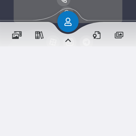
پسران
حقوق مؤلف و نشر برای پیش‌دبستان و دبستان۱ میزان
دختران
البرز(پسرانه) محفوظ است.
برداشت و استفاده از کلیه مطالب این سایت با ذکر منبع و
آدرس صفحه مجاز می‌باشد.
سامانهٔ جامع
ابری‌
شم
قدرت یافته از
رویدادها
آموزش‌ها
و مناسبت‌ها
و مقالات
نسخه اندروید
نسخه ios